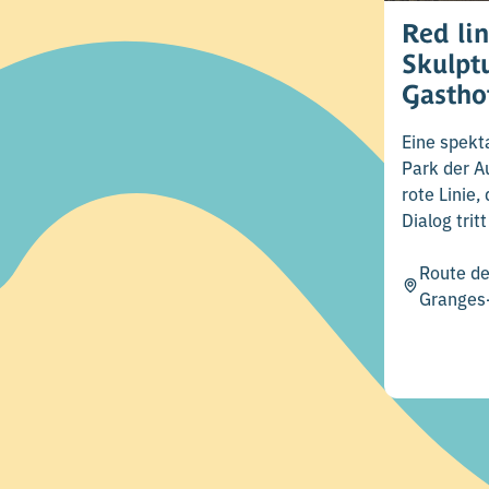
Red lin
Skulpt
Gastho
Vents
Eine spekt
Park der A
rote Linie,
Dialog trit
Route d
Granges