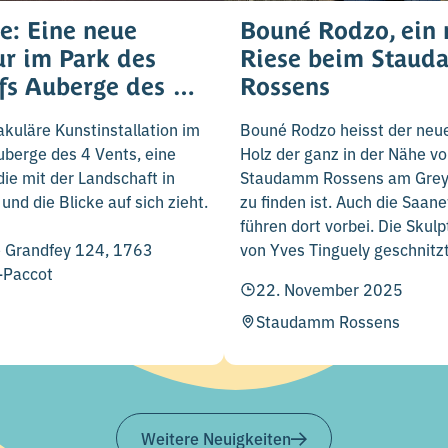
e: Eine neue
Bouné Rodzo, ein 
ur im Park des
Riese beim Stau
fs Auberge des 4
Rossens
akuläre Kunstinstallation im
Bouné Rodzo heisst der neu
uberge des 4 Vents, eine
Holz der ganz in der Nähe v
 die mit der Landschaft in
Staudamm Rossens am Grey
t und die Blicke auf sich zieht.
zu finden ist. Auch die Saa
führen dort vorbei. Die Skul
e Grandfey 124, 1763
von Yves Tinguely geschnitzt
-Paccot
22. November 2025
Staudamm Rossens
Weitere Neuigkeiten