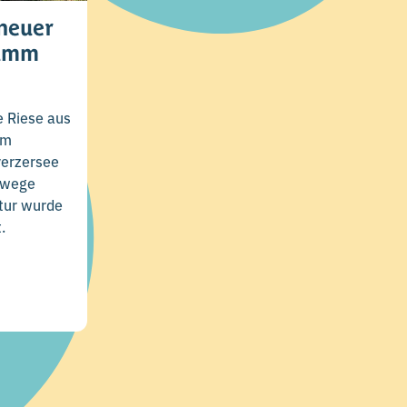
neuer
damm
e Riese aus
om
erzersee
newege
ptur wurde
.