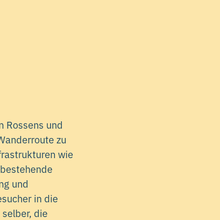
en Rossens und
Wanderroute zu
frastrukturen wie
t bestehende
ung und
sucher in die
selber, die