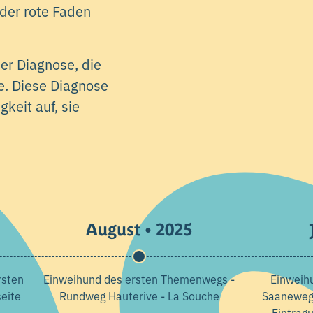
 der rote Faden
er Diagnose, die
e. Diese Diagnose
keit auf, sie
August • 2025
rsten
Einweihund des ersten Themenwegs -
Einweih
eite
Rundweg Hauterive - La Souche
Saaneweg
Eintrag